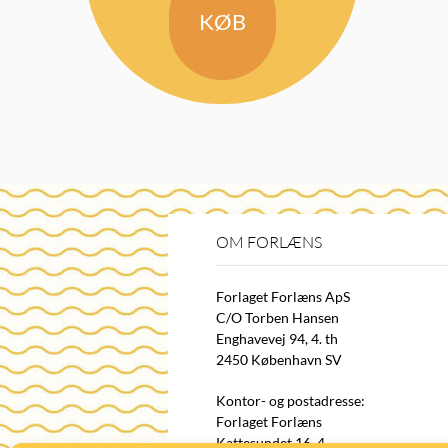
KØB
OM FORLÆNS
Forlaget Forlæns ApS
C/O Torben Hansen
Enghavevej 94, 4. th
2450 København SV
Kontor- og postadresse:
Forlaget Forlæns
Kattesundet 16, 4