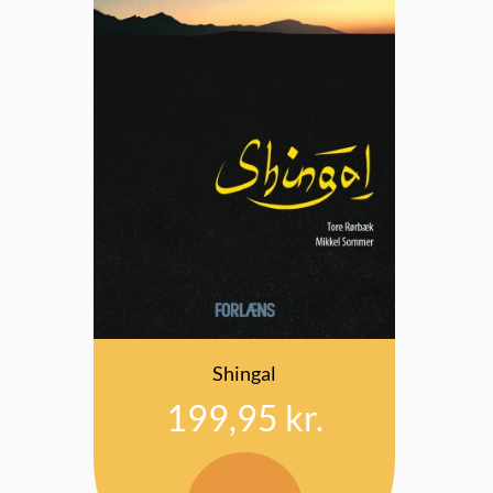
Shingal
199,95
kr.