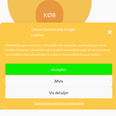
KØB
Denne hjemmeside bruger
cookies
Websitet bruger cookies for at forbedre din oplevelse, vurdere brugen af de
enkelte elementer på websitet og til at støtte markedsføringen af vores services.
Ved at klikke videre på websitet accepterer du websitets brug af cookies.
←
1
2
3
4
5
6
7
→
Accepter
Afvis
OM FORLÆNS
Vis detaljer
Forlaget Forlæns ApS
Handelsbetingelser
Persondatapolitik
C/O Torben Hansen
Enghavevej 94, 4. th