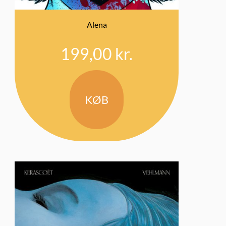
Alena
199,00
kr.
KØB