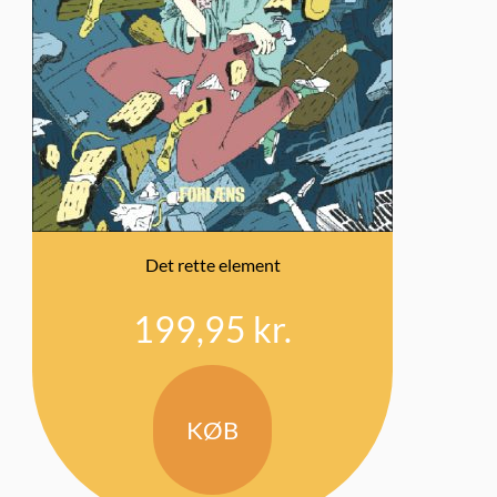
Det rette element
199,95
kr.
KØB