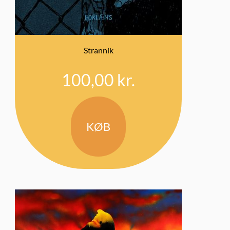
Strannik
100,00
kr.
KØB