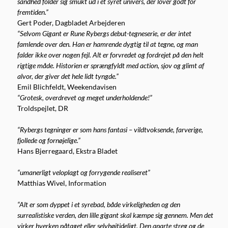
sandhed folder sig smukt ud i et syret univers, der lover godt for
fremtiden.”
Gert Poder, Dagbladet Arbejderen
“Selvom Gigant er Rune Rybergs debut-tegneserie, er der intet
famlende over den. Han er hamrende dygtig til at tegne, og man
falder ikke over nogen fejl. Alt er forvredet og fordrejet på den helt
rigtige måde. Historien er sprængfyldt med action, sjov og glimt af
alvor, der giver det hele lidt tyngde.”
Emil Blichfeldt, Weekendavisen
“Grotesk, overdrevet og meget underholdende!”
Troldspejlet, DR
“Rybergs tegninger er som hans fantasi – vildtvoksende, farverige,
fjollede og fornøjelige.”
Hans Bjerregaard, Ekstra Bladet
“umanerligt veloplagt og forrygende realiseret”
Matthias Wivel, Information
“Alt er som dyppet i et syrebad, både virkeligheden og den
surrealistiske verden, den lille gigant skal kæmpe sig gennem. Men det
virker hverken påtaget eller selvhøjtideligt. Den aparte streg og de