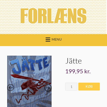
Skip
to
content
MENU
Jätte
199,95
kr.
Jätte
KØB
quantity