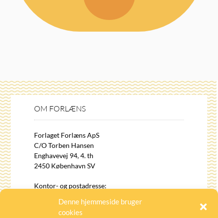
OM FORLÆNS
Forlaget Forlæns ApS
C/O Torben Hansen
Enghavevej 94, 4. th
2450 København SV
Kontor- og postadresse:
Forlaget Forlæns
Denne hjemmeside bruger
Kattesundet 16, 4
cookies
1458 København K