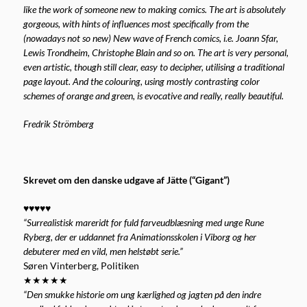
like the work of someone new to making comics. The art is absolutely
gorgeous, with hints of influences most specifically from the
(nowadays not so new) New wave of French comics, i.e. Joann Sfar,
Lewis Trondheim, Christophe Blain and so on. The art is very personal,
even artistic, though still clear, easy to decipher, utilising a traditional
page layout. And the colouring, using mostly contrasting color
schemes of orange and green, is evocative and really, really beautiful.
Fredrik Strömberg
Skrevet om den danske udgave af Jätte (“Gigant”)
♥♥♥♥♥
“Surrealistisk mareridt for fuld farveudblæsning med unge Rune
Ryberg, der er uddannet fra Animationsskolen i Viborg og her
debuterer med en vild, men helstøbt serie.”
Søren Vinterberg, Politiken
★★★★★
“Den smukke historie om ung kærlighed og jagten på den indre