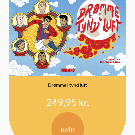
Drømme i tynd luft
249,95
kr.
KØB