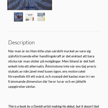
Description
När man är en liten kille utan särskilt mycket av vare sig
självförtroende eller handlingskraft är det enklast att bara
sticka när man stöter på motgångar. Men ibland är det helt
enkelt inte ett alternativ. Åtminstone inte när ens tjej precis
slukats av nån jävel med tusen ögon, ens motorcykel
förvandlats till ett svärd, och ovanpå det kastas man in i en
främmande dimension där faror lurar och en jättelik
uppgörelse väntar.
This is a book by a Danish artist making his debut, but it doesn’t feel