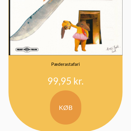
Pæderastafari
99,95
kr.
KØB