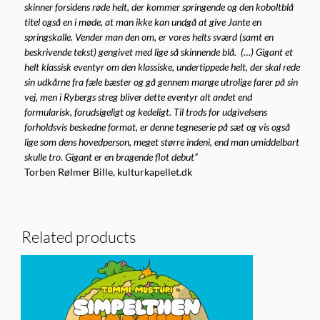
skinner forsidens røde helt, der kommer springende og den koboltblå
titel også en i møde, at man ikke kan undgå at give Jante en
springskalle. Vender man den om, er vores helts sværd (samt en
beskrivende tekst) gengivet med lige så skinnende blå. (…) Gigant et
helt klassisk eventyr om den klassiske, undertippede helt, der skal rede
sin udkårne fra fæle bæster og gå gennem mange utrolige farer på sin
vej, men i Rybergs streg bliver dette eventyr alt andet end
formularisk, forudsigeligt og kedeligt. Til trods for udgivelsens
forholdsvis beskedne format, er denne tegneserie på sæt og vis også
lige som dens hovedperson, meget større indeni, end man umiddelbart
skulle tro. Gigant er en bragende flot debut”
Torben Rølmer Bille, kulturkapellet.dk
Related products