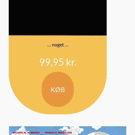
… noget …
99,95
kr.
KØB