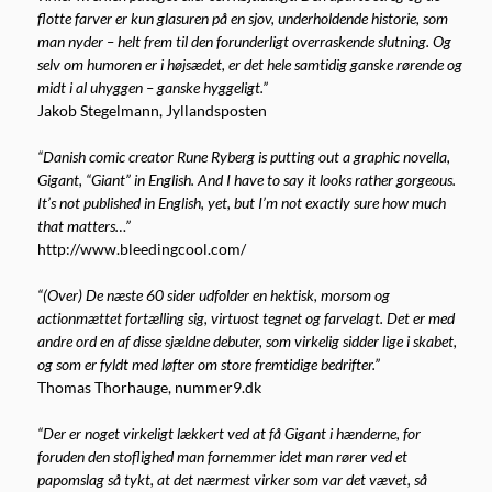
flotte farver er kun glasuren på en sjov, underholdende historie, som
man nyder – helt frem til den forunderligt overraskende slutning. Og
selv om humoren er i højsædet, er det hele samtidig ganske rørende og
midt i al uhyggen – ganske hyggeligt.”
Jakob Stegelmann, Jyllandsposten
“Danish comic creator Rune Ryberg is putting out a graphic novella,
Gigant, “Giant” in English. And I have to say it looks rather gorgeous.
It’s not published in English, yet, but I’m not exactly sure how much
that matters…”
http://www.bleedingcool.com/
“(Over) De næste 60 sider udfolder en hektisk, morsom og
actionmættet fortælling sig, virtuost tegnet og farvelagt. Det er med
andre ord en af disse sjældne debuter, som virkelig sidder lige i skabet,
og som er fyldt med løfter om store fremtidige bedrifter.”
Thomas Thorhauge, nummer9.dk
“Der er noget virkeligt lækkert ved at få Gigant i hænderne, for
foruden den stoflighed man fornemmer idet man rører ved et
papomslag så tykt, at det nærmest virker som var det vævet, så