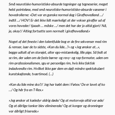
Små neurotiske-humoristiske-absurde tegninger og tegneserier, meget
helst pointeløse, med små neurotiske-humoristiske-absurde væsener i
hovedrollerne: »Det var en ganske normal dag i Girafhovedland …/
indtil …/ HOV! Er det ikke lidt mærkeligt at der vokser giraffer ud af
vores hoveder/ tjaaah … måske …/ men det har der jo altid gjort/ Nå,
ja, okay!/ Alting fortsatte som normalt i girafhovedland.«
Noget af det fineste i den talentfulde bog er de fire sekvenser med rim
& remser, især de to sidste, »Kan du lide…?« og »Jeg ønsker at…«,
begge udtalt af en storøjet, alter ego-mistænkelig, lille pige. Så fedt at
se rim, der uden om de faste børne- og revy- og rap-formater, uden om
rim-professionalismen, sgu er personlige rim, hvis ikke faktisk
indadvendte rim. Hvilket ikke gør dem en døjt mindre spektakulært
kunstskøjtende, tværtimod. (…)
»Kan du lide mine sko?// Jeg har købt dem i Føtex/ De er lavet af ko
…/ Og hår fra en T-Rex.«
»Jeg ønsker at kæledyr aldrig døde/ Og at motorveje altid var øde/
Og at dårlige tanker blev eliminerede/ Og at konger og dronninger
var dårligt friserede.«