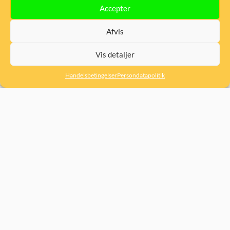
1458 København K
Accepter
tlf 60 68 08 57
Afvis
forlaens@gmail.com
cvr 38305263
Vis detaljer
Handelsbetingelser
Persondatapolitik
BETALING OG LEVERINGSBETINGELSER
Du kan betale med betalingskort, ved
bankoverførsel eller med Paypal. Vi tilbyder også
EAN-fakturering.
Fragt og ekspedition koster 62 kr. Fri fragt og
ekspedition ved køb over 499 kr.
Handelsbetingelser
–
Persondatapolitik