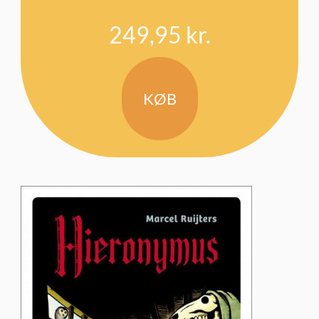
249,95
kr.
KØB