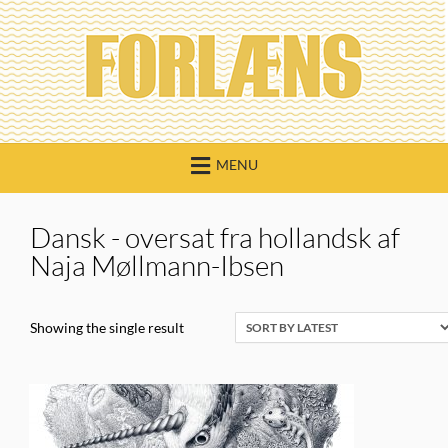
Skip
to
content
MENU
Dansk - oversat fra hollandsk af
Naja Møllmann-Ibsen
Showing the single result