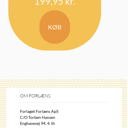
199,95
kr.
KØB
OM FORLÆNS
Forlaget Forlæns ApS
C/O Torben Hansen
Enghavevej 94, 4. th