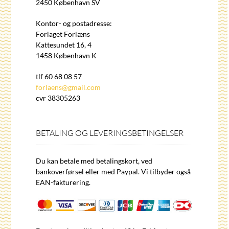
2450 København SV
Kontor- og postadresse:
Forlaget Forlæns
Kattesundet 16, 4
1458 København K
tlf 60 68 08 57
forlaens@gmail.com
cvr 38305263
BETALING OG LEVERINGSBETINGELSER
Du kan betale med betalingskort, ved
bankoverførsel eller med Paypal. Vi tilbyder også
EAN-fakturering.