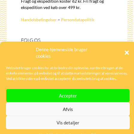
Fragt og ekspedition koster 62 kr. Fri fragt og
ekspedition ved køb over 499 kr.
Handelsbetingelser
–
Persondatapolitik
FØLG OS
Denne hjemmeside bruger
cookies
Tilmeld dig til vores nyhedsbrev for at få de
seneste nyheder og tilbud:
Websitet bruger cookies for at forbedre din oplevelse, vurdere brugen af de
enkelte elementer på websitet og til at støtte markedsføringen af vores services.
Ved at klikke videre på websitet accepterer du websitets brug af cookies.
Accepter
Følg og like os på
Facebook
eller
Instagram
.
Afvis
Vis detaljer